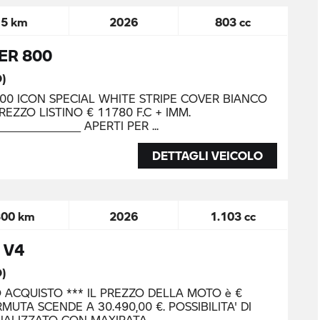
5 km
2026
803 cc
ER 800
O)
0 ICON SPECIAL WHITE STRIPE COVER BIANCO
REZZO LISTINO € 11780 F.C + IMM.
__________________ APERTI PER
DETTAGLI VEICOLO
300 km
2026
1.103 cc
 V4
O)
O ACQUISTO *** IL PREZZO DELLA MOTO è €
MUTA SCENDE A 30.490,00 €. POSSIBILITA' DI
NALIZZATO CON MAXIRATA