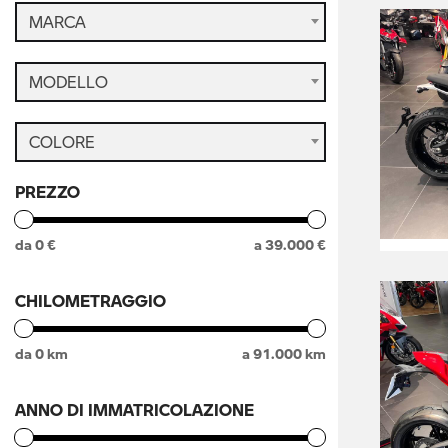
MARCA
MODELLO
COLORE
PREZZO
da
0
€
a
39.000
€
CHILOMETRAGGIO
da
0
km
a
91.000
km
ANNO DI IMMATRICOLAZIONE