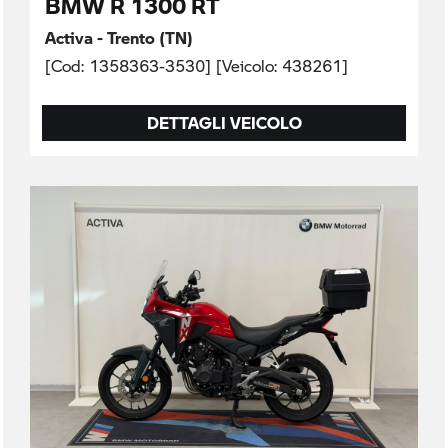
BMW R 1300 RT
Activa - Trento (TN)
[Cod: 1358363-3530] [Veicolo: 438261]
DETTAGLI VEICOLO