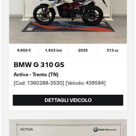
4.950 €
1.423 km
2025
313 cc
BMW G 310 GS
Activa - Trento (TN)
[Cod: 1360288-3530] [Veicolo: 439594]
DETTAGLI VEICOLO