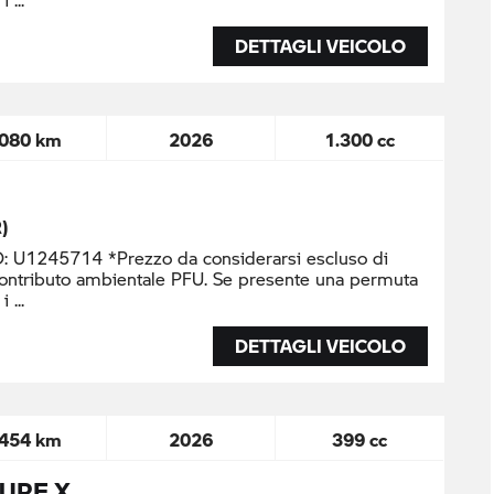
DETTAGLI VEICOLO
.080 km
2026
1.300 cc
)
U1245714 *Prezzo da considerarsi escluso di
contributo ambientale PFU. Se presente una permuta
 i
DETTAGLI VEICOLO
.454 km
2026
399 cc
URE X