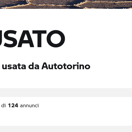
USATO
 usata da Autotorino
124
di
annunci