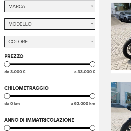
MARCA
MODELLO
COLORE
PREZZO
da
3.000
€
a
33.000
€
CHILOMETRAGGIO
da
0
km
a
62.000
km
ANNO DI IMMATRICOLAZIONE