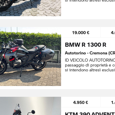
19.000 €
4
BMW R 1300 R
Autotorino - Cremona (CR
ID VEICOLO AUTOTORINO: 
passaggio di proprietà e 
si intendono altresì esclusi
4.950 €
1
KTM 390 ADVENT