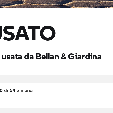
USATO
 usata da Bellan & Giardina
30
54
di
annunci