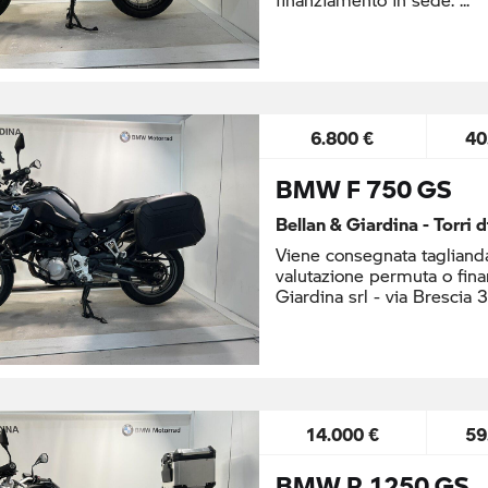
6.800 €
40
BMW F 750 GS
Bellan & Giardina - Torri 
Viene consegnata taglianda
valutazione permuta o fina
Giardina srl - via Brescia 
14.000 €
59
BMW R 1250 GS