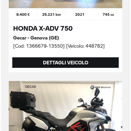
8.400 €
29.221 km
2021
745 cc
HONDA X-ADV 750
Gecar - Genova (GE)
[Cod: 1366679-13550] [Veicolo: 448782]
DETTAGLI VEICOLO