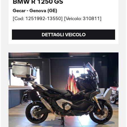
BMW R 1250 GS
Gecar - Genova (GE)
[Cod: 1251992-13550] [Veicolo: 310811]
DETTAGLI VEICOLO