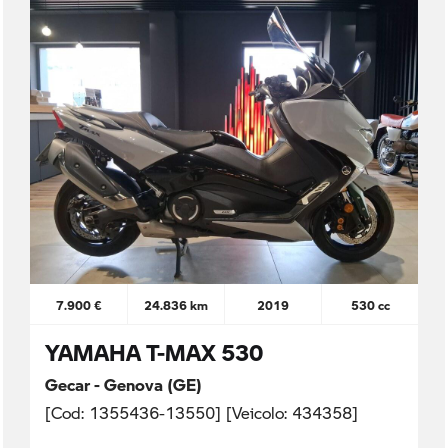
7.900 €
24.836 km
2019
530 cc
YAMAHA T-MAX 530
Gecar - Genova (GE)
[Cod: 1355436-13550] [Veicolo: 434358]