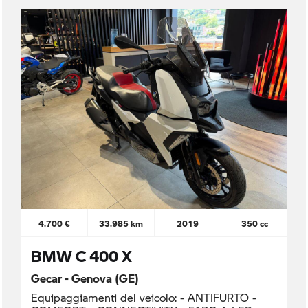
4.700 €
33.985 km
2019
350 cc
BMW C 400 X
Gecar - Genova (GE)
Equipaggiamenti del veicolo: - ANTIFURTO -