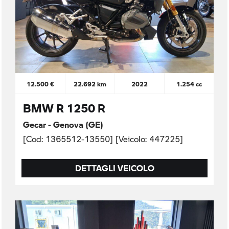
12.500 €
22.692 km
2022
1.254 cc
BMW R 1250 R
Gecar - Genova (GE)
[Cod: 1365512-13550] [Veicolo: 447225]
DETTAGLI VEICOLO