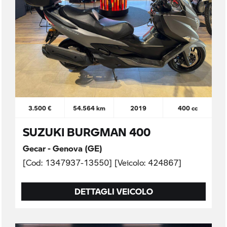
3.500 €
54.564 km
2019
400 cc
SUZUKI BURGMAN 400
Gecar - Genova (GE)
[Cod: 1347937-13550] [Veicolo: 424867]
DETTAGLI VEICOLO