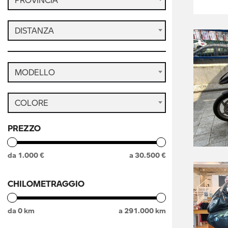
DISTANZA
MODELLO
COLORE
PREZZO
da
1.000
€
a
30.500
€
CHILOMETRAGGIO
da
0
km
a
291.000
km