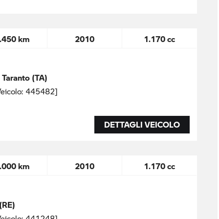
.450 km
2010
1.170 cc
 Taranto (TA)
eicolo: 445482]
DETTAGLI VEICOLO
.000 km
2010
1.170 cc
(RE)
eicolo: 441248]