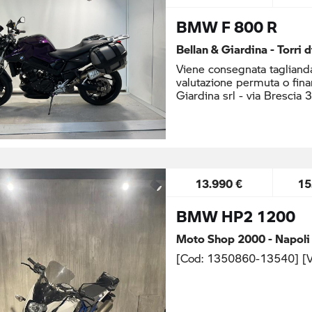
BMW F 800 R
Bellan & Giardina - Torri 
Viene consegnata taglianda
valutazione permuta o fina
Giardina srl - via Brescia 
13.990 €
15
BMW HP2 1200
Moto Shop 2000 - Napoli
[Cod: 1350860-13540] [V