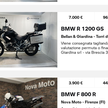
7.000 €
96
BMW R 1200 GS
Bellan & Giardina - Torri 
Viene consegnata taglianda
valutazione permuta o fina
Giardina srl - via Brescia 
3.900 €
44
BMW F 800 R
Nova Moto - Firenze (FI)