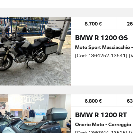
8.700 €
26
BMW R 1200 GS
Moto Sport Musciacchio -
[Cod: 1364252-13541] [V
6.800 €
63
BMW R 1200 RT
Onorio Moto - Correggio 
[Cod: 1360844-13525] [V