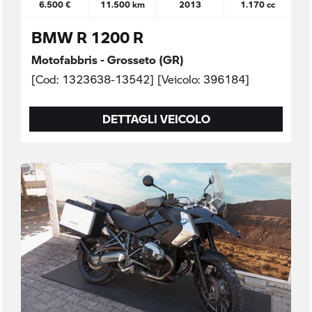
6.500 €
11.500 km
2013
1.170 cc
BMW R 1200 R
Motofabbris - Grosseto (GR)
[Cod: 1323638-13542] [Veicolo: 396184]
DETTAGLI VEICOLO