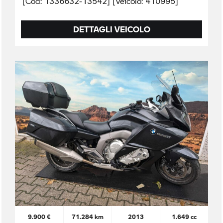
[Cod: 1336632-13542] [Veicolo: 410995]
DETTAGLI VEICOLO
9.900 €
71.284 km
2013
1.649 cc