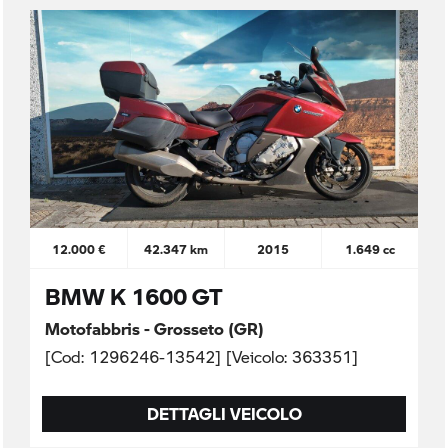
12.000 €
42.347 km
2015
1.649 cc
BMW K 1600 GT
Motofabbris - Grosseto (GR)
[Cod: 1296246-13542] [Veicolo: 363351]
DETTAGLI VEICOLO