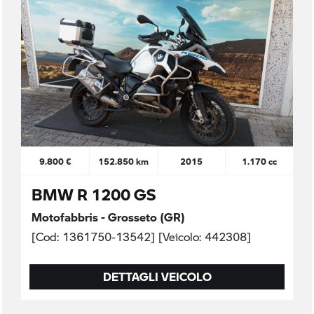
9.800 €
152.850 km
2015
1.170 cc
BMW R 1200 GS
Motofabbris - Grosseto (GR)
[Cod: 1361750-13542] [Veicolo: 442308]
DETTAGLI VEICOLO