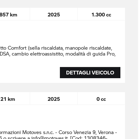
.857 km
2025
1.300 cc
to Comfort (sella riscaldata, manopole riscaldate,
SA, cambio elettroassistito, modalità di guida Pro,
DETTAGLI VEICOLO
121 km
2025
0 cc
or mazioni Motoves s.n.c. - Corso Venezia 9, Verona -
 o scrivere a info@motoves.it. [Cod: 1308346-