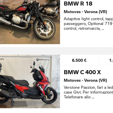
BMW R 18
Motoves - Verona (VR)
Adaptive light control, tap
passeggero, Optional 719 
control, retromarcia,
6.500 €
1
BMW C 400 X
Motoves - Verona (VR)
Versione Passion, fari a led
case Givi. Per infor mazion
Telefonare allo