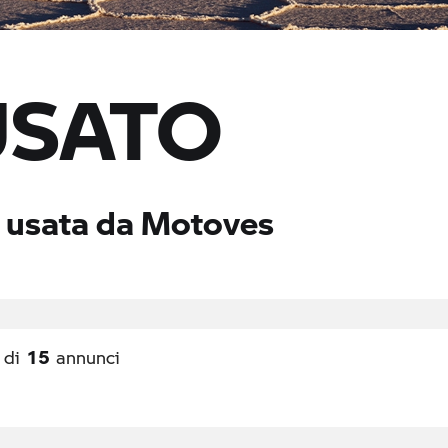
USATO
o usata da Motoves
15
di
annunci