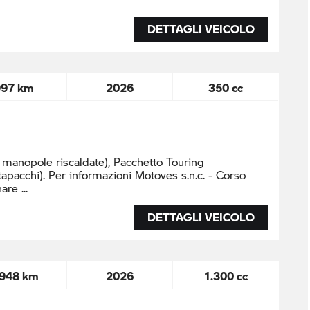
DETTAGLI VEICOLO
997 km
2026
350 cc
 manopole riscaldate), Pacchetto Touring
apacchi). Per infor mazioni Motoves s.n.c. - Corso
onare
DETTAGLI VEICOLO
.948 km
2026
1.300 cc