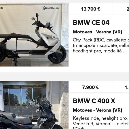
13.700 €
BMW CE 04
Motoves - Verona (VR)
City Pack (RDC, cavalletto 
(manopole riscaldate, sella
headlight pro, modalità
7.900 €
1
BMW C 400 X
Motoves - Verona (VR)
Keyless ride, healight pro,
Venezia 9, Verona - Telefo
[Cod: