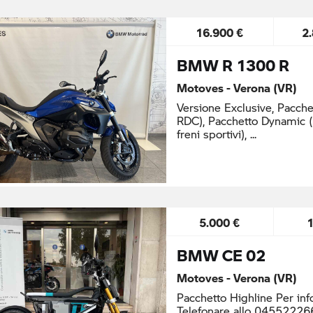
16.900 €
2
BMW R 1300 R
Motoves - Verona (VR)
Versione Exclusive, Pacchet
RDC), Pacchetto Dynamic (D
freni sportivi),
5.000 €
BMW CE 02
Motoves - Verona (VR)
Pacchetto Highline Per inf
Telefonare allo 045522266