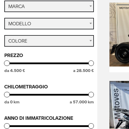
MARCA
MODELLO
COLORE
PREZZO
da
4.500
€
a
28.500
€
CHILOMETRAGGIO
da
0
km
a
57.000
km
ANNO DI IMMATRICOLAZIONE