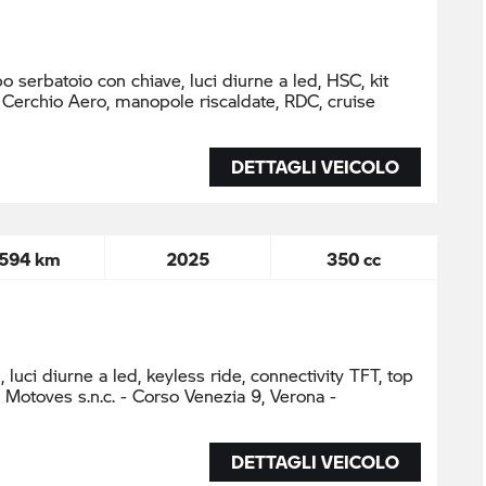
po serbatoio con chiave, luci diurne a led, HSC, kit
Cerchio Aero, manopole riscaldate, RDC, cruise
DETTAGLI VEICOLO
.594 km
2025
350 cc
, luci diurne a led, keyless ride, connectivity TFT, top
i Motoves s.n.c. - Corso Venezia 9, Verona -
DETTAGLI VEICOLO