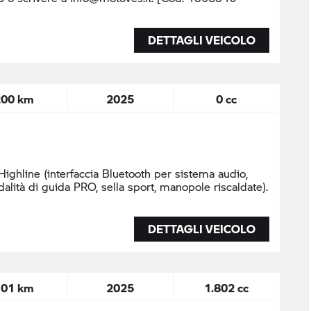
DETTAGLI VEICOLO
200 km
2025
0 cc
ighline (interfaccia Bluetooth per sistema audio,
alità di guida PRO, sella sport, manopole riscaldate).
DETTAGLI VEICOLO
101 km
2025
1.802 cc