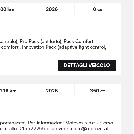
200 km
2026
0 cc
centrale), Pro Pack (antifurto), Pack Comfort
 comfort), Innovation Pack (adaptive light control,
DETTAGLI VEICOLO
.136 km
2026
350 cc
 portapacchi. Per infor mazioni Motoves s.n.c. - Corso
nare allo 045522266 o scrivere a info@motoves.it.