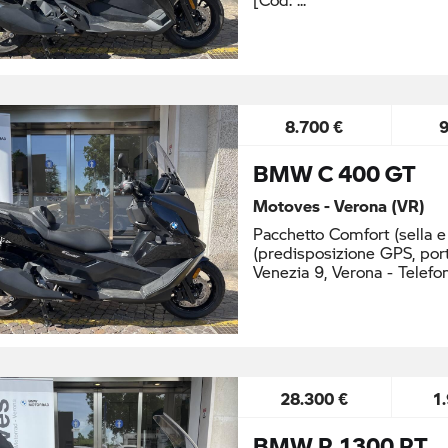
8.700 €
BMW C 400 GT
Motoves - Verona (VR)
Pacchetto Comfort (sella e
(predisposizione GPS, port
Venezia 9, Verona - Telef
28.300 €
1
BMW R 1300 RT