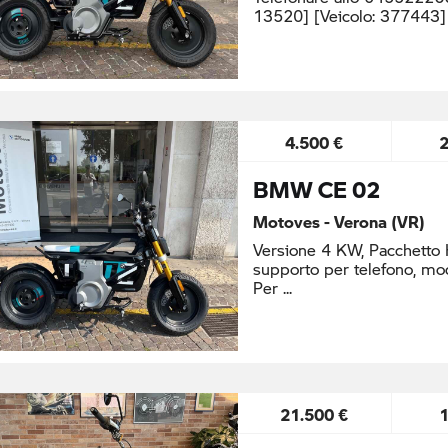
13520] [Veicolo: 377443]
4.500 €
BMW CE 02
Motoves - Verona (VR)
Versione 4 KW, Pacchetto H
supporto per telefono, mod
Per
21.500 €