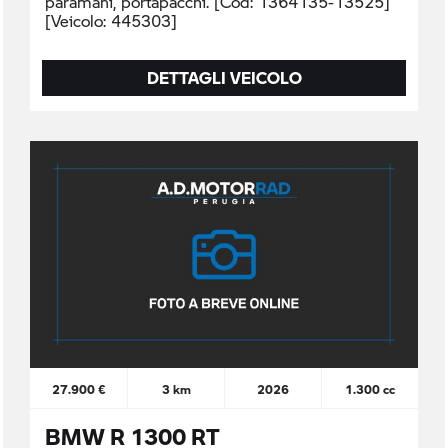
paramani, portapacchi. [Cod: 1364135-13525]
[Veicolo: 445303]
DETTAGLI VEICOLO
27.900 €
3 km
2026
1.300 cc
BMW R 1300 RT