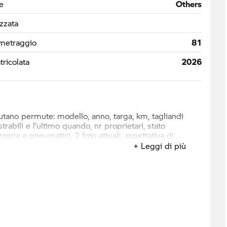
e
Others
izzata
metraggio
81
ricolata
2026
lutano permute: modello, anno, targa, km, tagliandi
trabili e l’ultimo quando, nr proprietari, stato
zzeria e pneumatici, 2 foto attuali, aspettativa di
+ Leggi di più