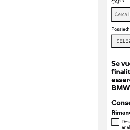
CAP *
Possiedi
SELE
Se vu
finali
essere
BMW I
Conse
Rimane
Desi
ana