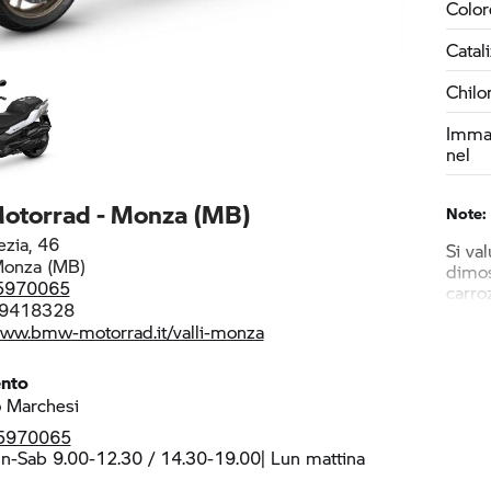
Color
Catal
Chilo
Immat
nel
Motorrad - Monza (MB)
Note:
ezia, 46
Si va
onza (MB)
dimos
5970065
carro
9418328
www.bmw-motorrad.it/valli-monza
ento
 Marchesi
5970065
n-Sab 9.00-12.30 / 14.30-19.00| Lun mattina