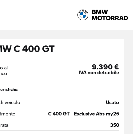
W C 400 GT
9.390 €
o al
IVA non detraibile
ico
eristiche:
di veicolo
Usato
timento
C 400 GT - Exclusive Abs my25
drata
350