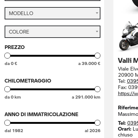
MODELLO
COLORE
PREZZO
Valli 
da
0
€
a
39.000
€
Viale Elv
20900 M
CHILOMETRAGGIO
Tel:
039
Fax:
039
https://
da
0
km
a
291.000
km
Riferim
Massimo
ANNO DI IMMATRICOLAZIONE
Tel:
039
Orari:
Lu
dal
1982
al
2026
chiuso