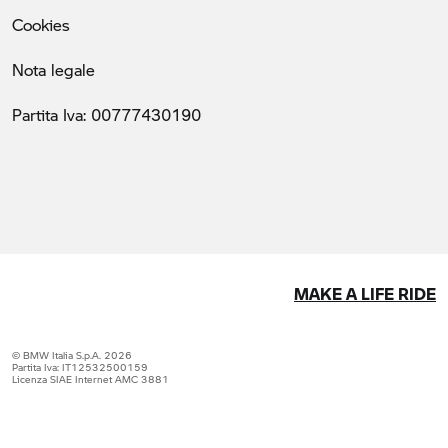
Cookies
Nota legale
Partita Iva: 00777430190
MAKE A LIFE RIDE
© BMW Italia S.p.A. 2026
Partita Iva: IT12532500159
Licenza SIAE Internet AMC 3881