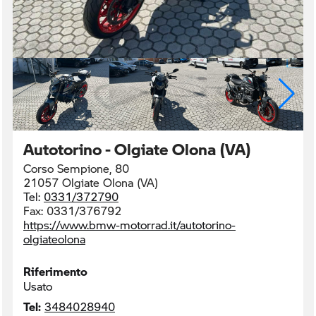
Autotorino - Olgiate Olona (VA)
Corso Sempione, 80
21057 Olgiate Olona (VA)
Tel:
0331/372790
Fax:
0331/376792
https://www.bmw-motorrad.it/autotorino-
olgiateolona
Riferimento
Usato
Tel:
3484028940