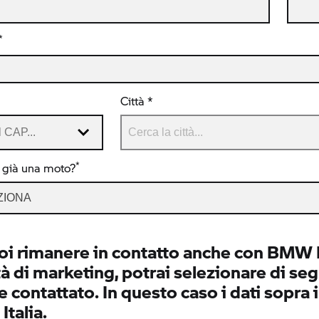
*
Città *
*
 già una moto?
ZIONA
oi rimanere in contatto anche con BMW It
tà di marketing, potrai selezionare di segu
 contattato. In questo caso i dati sopra 
talia.