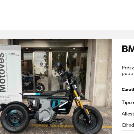
BM
Prezz
pubbl
Caratt
Tipo 
Alles
Cilin