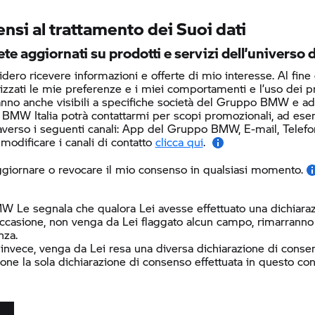
nsi al trattamento dei Suoi dati
te aggiornati su prodotti e servizi dell’univers
dero ricevere informazioni e offerte di mio interesse. Al fine
lizzati le mie preferenze e i miei comportamenti e l’uso dei 
nno anche visibili a specifiche società del Gruppo BMW e ad al
 BMW Italia potrà contattarmi per scopi promozionali, ad ese
averso i seguenti canali:
App del Gruppo BMW, E-mail, Telefono 
modificare i canali di contatto
clicca qui
.
giornare o revocare il mio consenso in qualsiasi momento.
W Le segnala che qualora Lei avesse effettuato una dichiaraz
ccasione, non venga da Lei flaggato alcun campo, rimarranno i
nza.
 invece, venga da Lei resa una diversa dichiarazione di consen
ione la sola dichiarazione di consenso effettuata in questo con