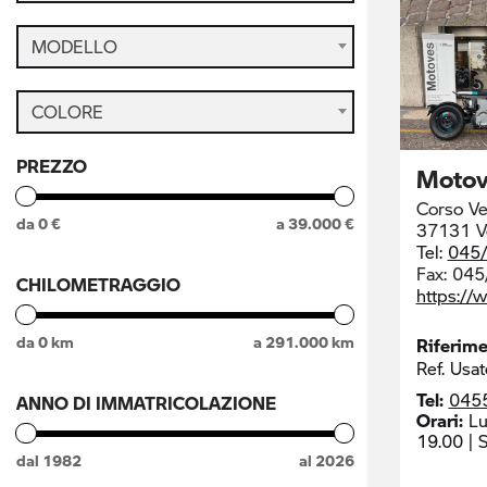
MODELLO
COLORE
PREZZO
Motov
Corso Ve
da
0
€
a
39.000
€
37131 V
Tel:
045
Fax:
045
CHILOMETRAGGIO
https://
da
0
km
a
291.000
km
Riferim
Ref. Usat
Tel:
045
ANNO DI IMMATRICOLAZIONE
Orari:
Lu
19.00 | 
dal
1982
al
2026