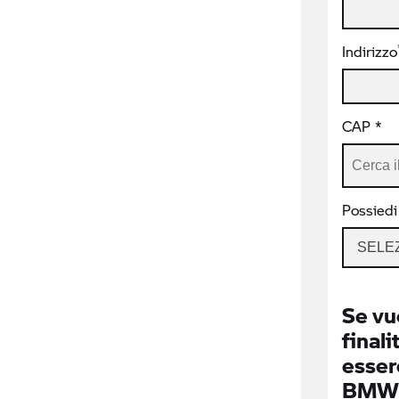
Indirizzo
CAP *
Possiedi
SELE
Se vu
finali
essere
BMW I