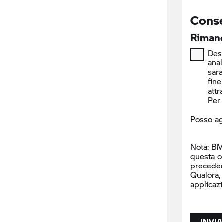
Conse
Rimane
Desi
ana
sara
fine
attr
Per 
Posso ag
Nota: BM
questa o
precede
Qualora,
applicaz
INVIA