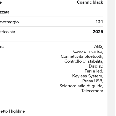
e
Cosmic black
izzata
metraggio
121
ricolata
2025
nal
ABS,
Cavo di ricarica,
Connettività bluetooth,
Controllo di stabilità,
Display,
Fari a led,
Keyless System,
Presa USB,
Selettore stile di guida,
Telecamera
etto Highline