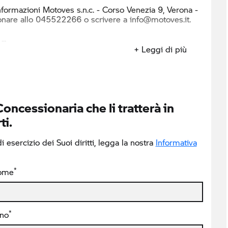
nfor mazioni Motoves s.n.c. - Corso Venezia 9, Verona -
onare allo 045522266 o scrivere a info@motoves.it.
:
+ Leggi di più
Concessionaria che li tratterà in
ti.
 esercizio dei Suoi diritti, legga la nostra
Informativa
*
ome
*
ono