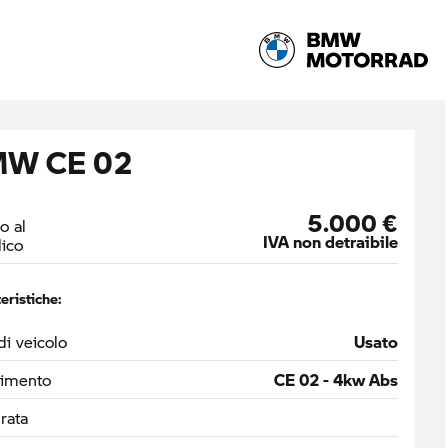
W CE 02
5.000 €
o al
IVA non detraibile
ico
eristiche:
di veicolo
Usato
timento
CE 02 - 4kw Abs
drata