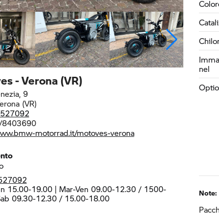
Color
Catal
Chilo
Immat
nel
es - Verona (VR)
Optio
nezia, 9
erona (VR)
/527092
/8403690
www.bmw-motorrad.it/motoves-verona
ento
o
527092
n 15.00-19.00 | Mar-Ven 09.00-12.30 / 1500-
Note:
Sab 09.30-12.30 / 15.00-18.00
Pacch