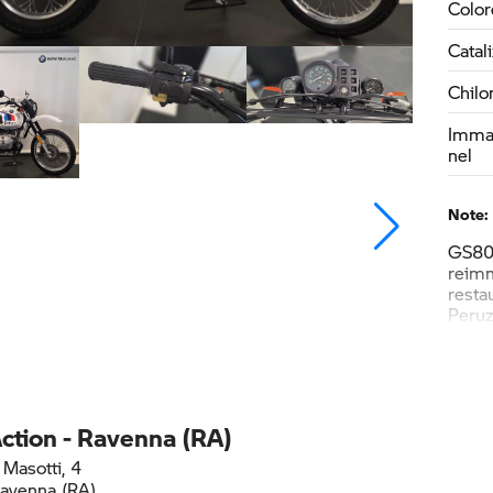
Color
Catal
Chilo
Immat
nel
Note:
GS80 
reimm
resta
Peru
ction - Ravenna (RA)
 Masotti, 4
avenna (RA)