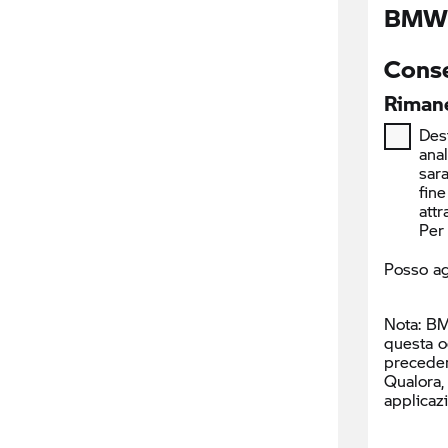
BMW I
Conse
Rimane
Desi
ana
sara
fine
attr
Per 
Posso ag
Nota: BM
questa o
precede
Qualora,
applicaz