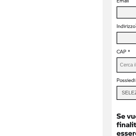
Email
Indirizzo
CAP *
Possiedi
SELE
Se vu
finali
essere