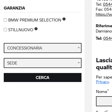
Tel:
054
GARANZIA
Fax:
054
https://
BMW PREMIUM SELECTION
Riferim
STILLNUOVO
Damiano 
Tel:
054
CONCESSIONARIA
Lascia
SEDE
qualit
Per saper
CERCA
Privacy
.
*
Nome
*