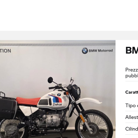
BM
Prezz
pubbl
Caratt
Tipo 
Alles
Cilin