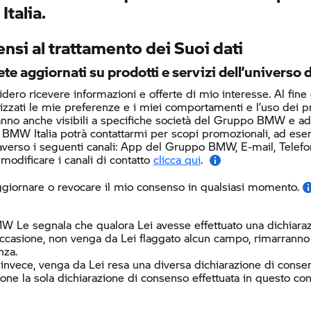
talia.
nsi al trattamento dei Suoi dati
te aggiornati su prodotti e servizi dell’univers
dero ricevere informazioni e offerte di mio interesse. Al fine
lizzati le mie preferenze e i miei comportamenti e l’uso dei 
nno anche visibili a specifiche società del Gruppo BMW e ad al
 BMW Italia potrà contattarmi per scopi promozionali, ad ese
averso i seguenti canali:
App del Gruppo BMW, E-mail, Telefono 
modificare i canali di contatto
clicca qui
.
giornare o revocare il mio consenso in qualsiasi momento.
W Le segnala che qualora Lei avesse effettuato una dichiaraz
ccasione, non venga da Lei flaggato alcun campo, rimarranno i
nza.
 invece, venga da Lei resa una diversa dichiarazione di consen
ione la sola dichiarazione di consenso effettuata in questo con