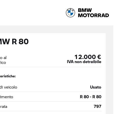
W R 80
12.000 €
o al
IVA non detraibile
ico
eristiche:
di veicolo
Usato
timento
R 80 - R 80
drata
797