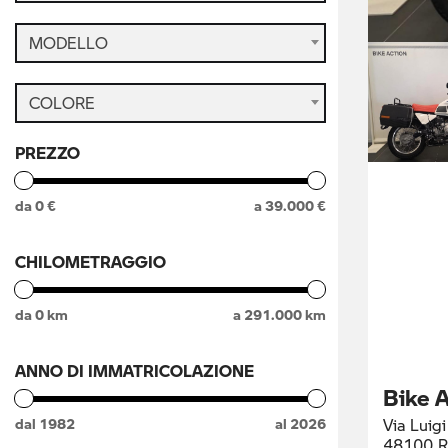
MODELLO
COLORE
PREZZO
da
0
€
a
39.000
€
CHILOMETRAGGIO
da
0
km
a
291.000
km
ANNO DI IMMATRICOLAZIONE
Bike A
Via Luigi
dal
1982
al
2026
48100 R