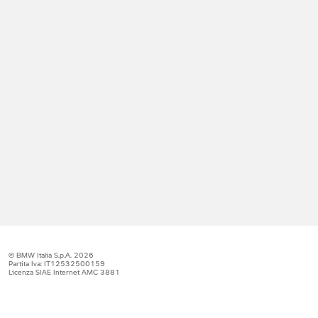
© BMW Italia S.p.A. 2026
Partita Iva: IT12532500159
Licenza SIAE Internet AMC 3881