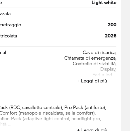
e
Light white
izzata
metraggio
200
ricolata
2026
nal
Cavo di ricarica,
Chiamata di emergenza,
Controllo di stabilità,
Display,
Fari a led
+ Leggi di più
Pack (RDC, cavalletto centrale), Pro Pack (antifurto),
Comfort (manopole riscaldate, sella comfort),
ation Pack (adaptive light control, headlight pro,
lità
+ Leggi di più