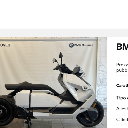
BM
Prezz
pubbl
Caratt
Tipo 
Alles
Cilin