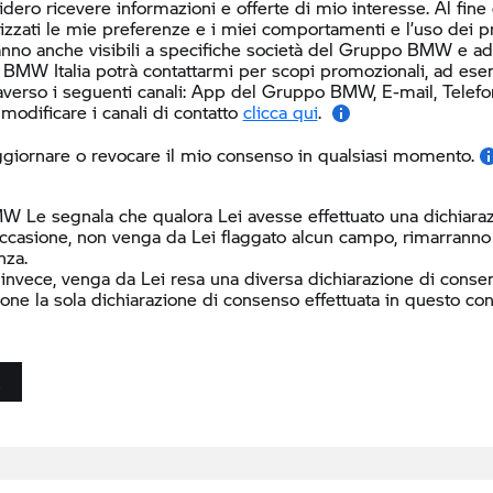
dero ricevere informazioni e offerte di mio interesse. Al fine
lizzati le mie preferenze e i miei comportamenti e l’uso dei 
nno anche visibili a specifiche società del Gruppo BMW e ad al
 BMW Italia potrà contattarmi per scopi promozionali, ad ese
averso i seguenti canali:
App del Gruppo BMW, E-mail, Telefono 
modificare i canali di contatto
clicca qui
.
giornare o revocare il mio consenso in qualsiasi momento.
W Le segnala che qualora Lei avesse effettuato una dichiaraz
ccasione, non venga da Lei flaggato alcun campo, rimarranno i
nza.
 invece, venga da Lei resa una diversa dichiarazione di consen
ione la sola dichiarazione di consenso effettuata in questo con