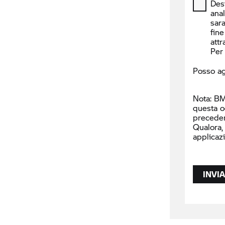
Desi
ana
sara
fine
attr
Per 
Posso ag
Nota: BM
questa o
precede
Qualora,
applicaz
INVIA