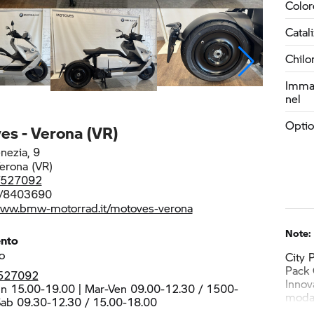
Color
Catal
Chilo
Immat
nel
Optio
es - Verona (VR)
nezia, 9
erona (VR)
/527092
/8403690
www.bmw-motorrad.it/motoves-verona
Note:
ento
o
City 
Pack 
527092
Innov
n 15.00-19.00 | Mar-Ven 09.00-12.30 / 1500-
moda
Sab 09.30-12.30 / 15.00-18.00