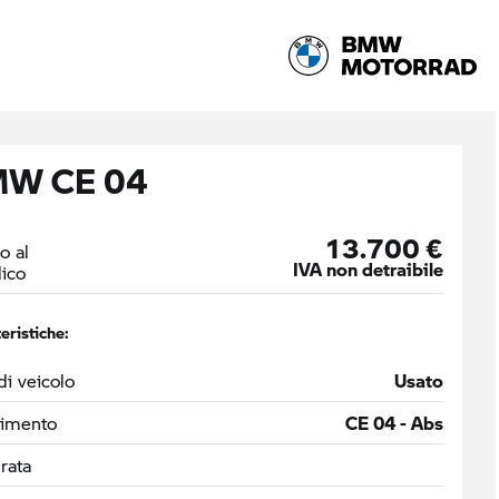
W CE 04
13.700 €
o al
IVA non detraibile
ico
eristiche:
di veicolo
Usato
timento
CE 04 - Abs
drata