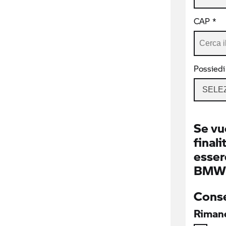
CAP *
Possiedi
SELE
Se vu
finali
essere
BMW I
Conse
Rimane