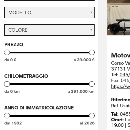
MODELLO
COLORE
PREZZO
Motov
da
0
€
a
39.000
€
Corso Ve
37131 V
Tel:
045
CHILOMETRAGGIO
Fax:
045
https://
da
0
km
a
291.000
km
Riferim
Ref. Usat
ANNO DI IMMATRICOLAZIONE
Tel:
045
Orari:
Lu
dal
1982
al
2026
19.00 | 