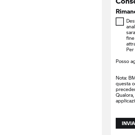
Conse
Rimane
Desi
ana
sara
fine
attr
Per 
Posso ag
Nota: BM
questa o
precede
Qualora,
applicaz
INVIA