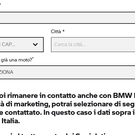
*
Città *
*
 già una moto?
ZIONA
oi rimanere in contatto anche con BMW It
tà di marketing, potrai selezionare di segu
 contattato. In questo caso i dati sopra 
talia.