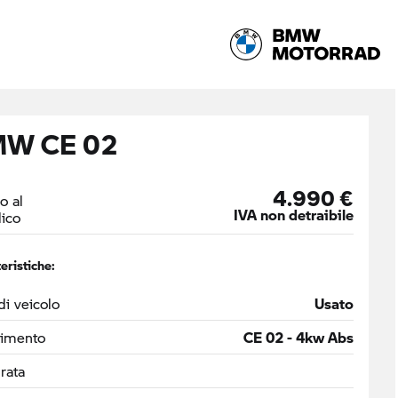
W CE 02
4.990 €
o al
IVA non detraibile
ico
eristiche:
di veicolo
Usato
timento
CE 02 - 4kw Abs
drata