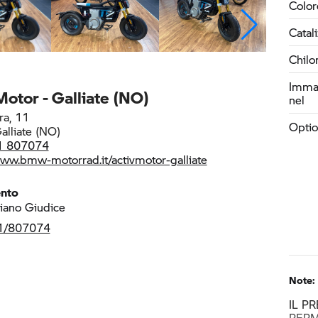
Color
Catal
Chilo
Immat
Motor - Galliate (NO)
nel
ra, 11
Optio
lliate (NO)
1 807074
www.bmw-motorrad.it/activmotor-galliate
ento
iano Giudice
1/807074
Note:
IL P
PERM