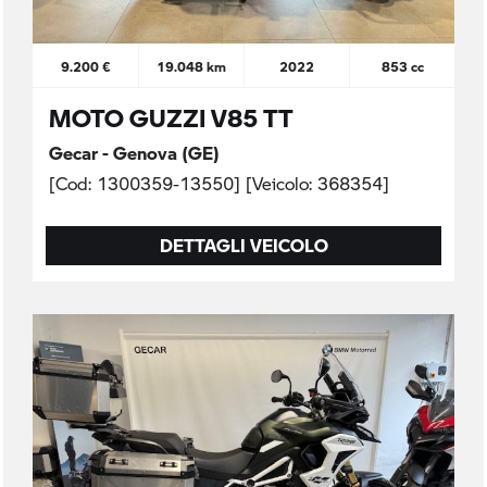
9.200 €
19.048 km
2022
853 cc
MOTO GUZZI V85 TT
Gecar - Genova (GE)
[Cod: 1300359-13550] [Veicolo: 368354]
DETTAGLI VEICOLO