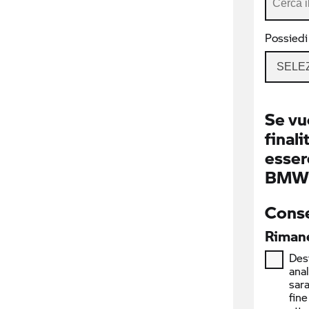
Possiedi
SELE
Se vu
finali
essere
BMW I
Conse
Rimane
Desi
ana
sara
fine