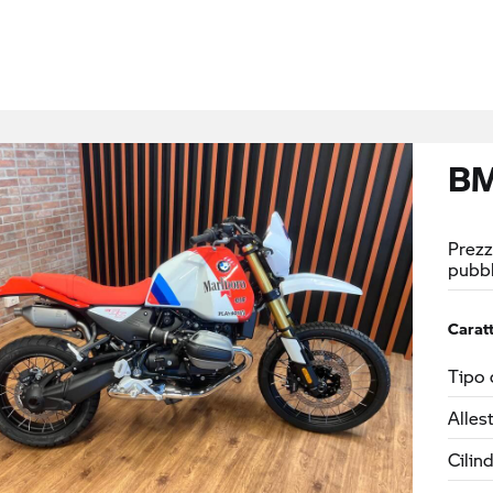
BM
Prezz
pubbl
Caratt
Tipo 
Alles
Cilin