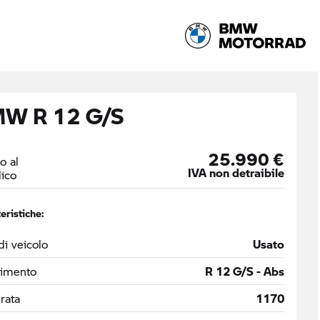
W R 12 G/S
25.990 €
o al
IVA non detraibile
ico
eristiche:
di veicolo
Usato
timento
R 12 G/S - Abs
drata
1170