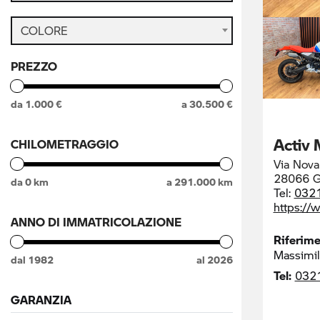
COLORE
PREZZO
da
1.000
€
a
30.500
€
Activ 
CHILOMETRAGGIO
Via Nova
28066 Ga
da
0
km
a
291.000
km
Tel:
032
https://
ANNO DI IMMATRICOLAZIONE
Riferim
Massimil
dal
1982
al
2026
Tel:
032
GARANZIA