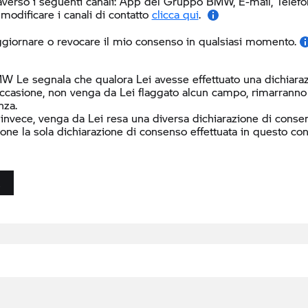
averso i seguenti canali:
App del Gruppo BMW, E-mail, Telefono 
modificare i canali di contatto
clicca qui
.
giornare o revocare il mio consenso in qualsiasi momento.
W Le segnala che qualora Lei avesse effettuato una dichiaraz
ccasione, non venga da Lei flaggato alcun campo, rimarranno i
nza.
 invece, venga da Lei resa una diversa dichiarazione di consen
ione la sola dichiarazione di consenso effettuata in questo con