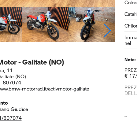
Color
Catal
Chilo
Immat
nel
Note:
Motor - Galliate (NO)
PREZ
ra, 11
€ 17
lliate (NO)
1 807074
PREZ
www.bmw-motorrad.it/activmotor-galliate
DELL
ento
iano Giudice
1/807074