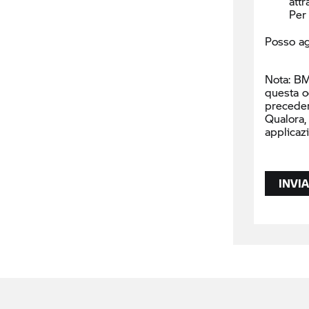
attr
Per 
Posso ag
Nota: BM
questa o
precede
Qualora,
applicaz
INVIA